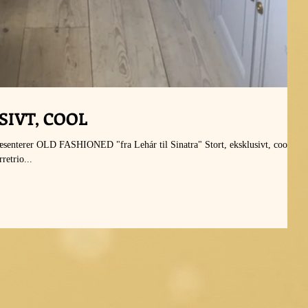
SIVT, COOL
er OLD FASHIONED "fra Lehár til Sinatra" Stort, eksklusivt, cool ...
retrio...