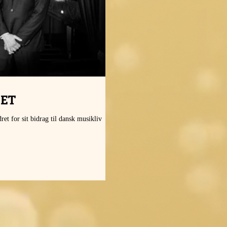
IET
t for sit bidrag til dansk musikliv