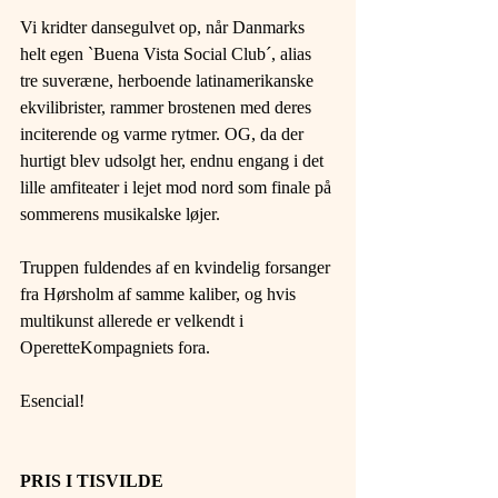
Vi kridter dansegulvet op, når Danmarks 
helt egen `Buena Vista Social Club´, alias 
tre suveræne, herboende latinamerikanske 
ekvilibrister, rammer brostenen med deres 
inciterende og varme rytmer. OG, da der 
hurtigt blev udsolgt her, endnu engang i det 
lille amfiteater i lejet mod nord som finale på 
sommerens musikalske løjer.
Truppen fuldendes af en kvindelig forsanger 
fra Hørsholm af samme kaliber, og hvis 
multikunst allerede er velkendt i 
OperetteKompagniets fora.
Esencial!
PRIS I TISVILDE