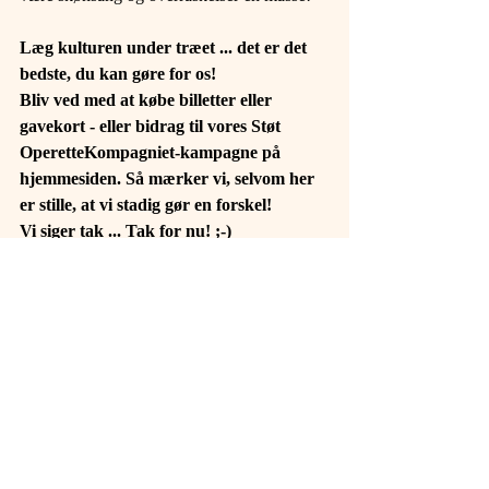
Læg kulturen under træet ... det er det 
bedste, du kan gøre for os!
Bliv ved med at købe billetter eller 
gavekort - eller bidrag til vores Støt 
OperetteKompagniet-kampagne på 
hjemmesiden. Så mærker vi, selvom her 
er stille, at vi stadig gør en forskel!
Vi siger tak ... Tak for nu! ;-)
Glædelig jul & godt nytår fra Carol & 
Thomas.
www.operettekompagniet.dk