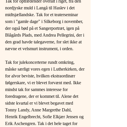
Tak for optrædender overalt i riget, fra den 
nordjyske muld i Langå til Haslev i det 
midtsjællandske. Tak for et teaterseminar 
som i "gamle dage" i Silkeborg i november, 
der også bød på et Sangerportræt, igen på 
Blågårds Plads, med Andrea Pellegrini, der i 
den grad havde talegaverne, for slet ikke at 
nævne et velsmurt instrument, i orden.
Tak for julekoncerterne rundt omkring, 
måske særligt vores egen i Lutherkirken, der 
for alvor beviste, hvilken ekstraordinær 
følgerskare, vi er blevet forvænt med. Ikke 
mindst tak for sammes interesse for 
foredragene, der er kommet til. Alene det 
sidste kvartal er vi blevet begavet med 
Tonny Landy, Anne Margrethe Dahl, 
Henrik Engelbrecht, Sofie Elkjær Jensen og 
Erik Aschengren. Tak i det hele taget for 