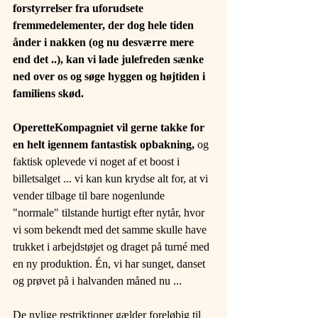
forstyrrelser fra uforudsete 
fremmedelementer, der dog hele tiden 
ånder i nakken (og nu desværre mere 
end det ..), kan vi lade julefreden sænke 
ned over os og søge hyggen og højtiden i 
familiens skød.
OperetteKompagniet vil gerne takke for 
en helt igennem fantastisk opbakning, 
og 
faktisk oplevede vi noget af et boost i 
billetsalget ... vi kan kun krydse alt for, at vi 
vender tilbage til bare nogenlunde 
"normale" tilstande hurtigt efter nytår, hvor 
vi som bekendt med det samme skulle have 
trukket i arbejdstøjet og draget på turné med 
en ny produktion. Én, vi har sunget, danset 
og prøvet på i halvanden måned nu ...
De nylige restriktioner gælder foreløbig til 