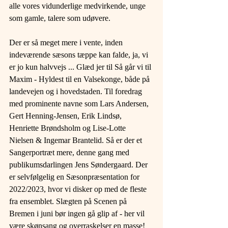
alle vores vidunderlige medvirkende, unge 
som gamle, talere som udøvere.
Der er så meget mere i vente, inden 
indeværende sæsons tæppe kan falde, ja, vi 
er jo kun halvvejs ... Glæd jer til Så går vi til 
Maxim - Hyldest til en Valsekonge, både på 
landevejen og i hovedstaden. Til foredrag 
med prominente navne som Lars Andersen, 
Gert Henning-Jensen, Erik Lindsø, 
Henriette Brøndsholm og Lise-Lotte 
Nielsen & Ingemar Brantelid. Så er der et 
Sangerportræt mere, denne gang med 
publikumsdarlingen Jens Søndergaard. Der 
er selvfølgelig en Sæsonpræsentation for 
2022/2023, hvor vi disker op med de fleste 
fra ensemblet. Slægten på Scenen på 
Bremen i juni bør ingen gå glip af - her vil 
være skønsang og overraskelser en masse!