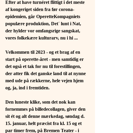
Efter at have turnéret flittigt i det meste 
af kongeriget siden fra før corona-
epidemien, går OperetteKompagniets 
populære produktion, Det´ lunt i Nat, 
der hylder vor omfangsrige sangskat, 
vores folkekære kulturarv, nu i hi ...
Velkommen til 2023 - og et brag af en 
start på operette-året - men samtidig er 
det også et tak for nu til forestillingen, 
der atter fik det ganske land til at nynne 
med ude på rækkerne, hele vejen hjem 
og, ja, ind i fremtiden.
Den luneste klike, som det nok kan 
fornemmes på billedecollagen, giver den 
sit ét og alt denne mærkedag, søndag d. 
15. januar, helt præcist fra kl. 15 og et 
par timer frem, på Bremen Teater - i 