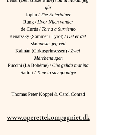
Lehár (Den Glade Enke) / 
Så til Maxim jeg 
går
Joplin / 
The Entertainer
Rung / 
Hvor Nilen vander
de Curtis / 
Torna a Surriento
Benatzsky (Sommer i Tyrol) / 
Det er det 
skønneste, jeg véd
Kálmán (Cirkusprinsessen) / 
Zwei 
Märchenaugen
Puccini (La Bohème) / 
Che gelida manina
Sartori / 
Time to say goodbye
Thomas Peter Koppel & Carol Conrad
www.operettekompagniet.dk