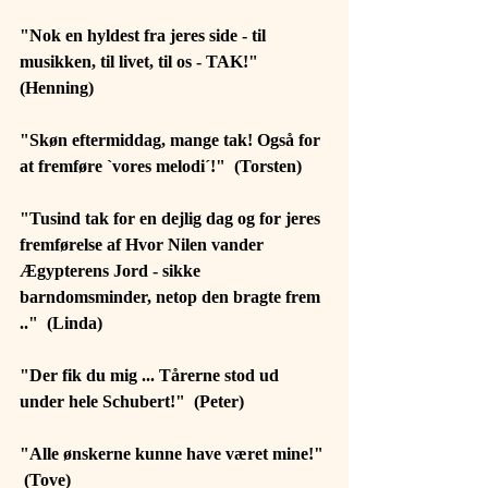
"Nok en hyldest fra jeres side - til 
musikken, til livet, til os - TAK!"  
(Henning)
"Skøn eftermiddag, mange tak! Også for 
at fremføre `vores melodi´!"  (Torsten)
"Tusind tak for en dejlig dag og for jeres 
fremførelse af Hvor Nilen vander 
Ægypterens Jord - sikke 
barndomsminder, netop den bragte frem 
.."  (Linda)
"Der fik du mig ... Tårerne stod ud 
under hele Schubert!"  (Peter)
"Alle ønskerne kunne have været mine!" 
 (Tove)