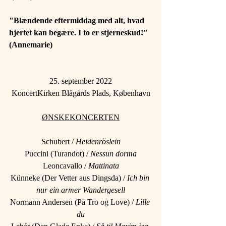
"Blændende eftermiddag med alt, hvad 
hjertet kan begære. I to er stjerneskud!"  
(Annemarie)
25. september 2022
KoncertKirken Blågårds Plads, København
ØNSKEKONCERTEN
Schubert / 
Heidenröslein
Puccini (Turandot) / 
Nessun dorma
Leoncavallo / 
Mattinata
Künneke (Der Vetter aus Dingsda) / 
Ich bin 
nur ein armer Wandergesell
Normann Andersen (På Tro og Love) / 
Lille 
du