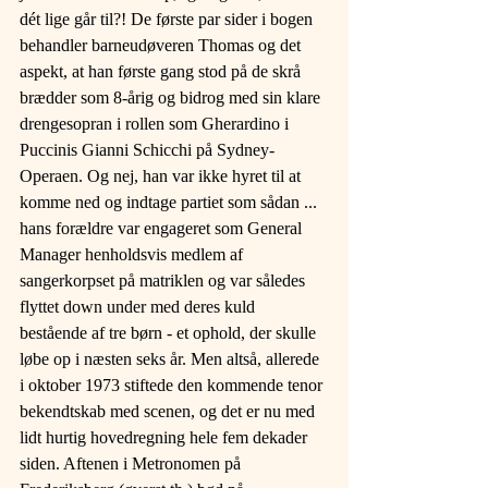
dét lige går til?! De første par sider i bogen 
behandler barneudøveren Thomas og det 
aspekt, at han første gang stod på de skrå 
brædder som 8-årig og bidrog med sin klare 
drengesopran i rollen som Gherardino i 
Puccinis Gianni Schicchi på Sydney-
Operaen. Og nej, han var ikke hyret til at 
komme ned og indtage partiet som sådan ... 
hans forældre var engageret som General 
Manager henholdsvis medlem af 
sangerkorpset på matriklen og var således 
flyttet down under med deres kuld 
bestående af tre børn - et ophold, der skulle 
løbe op i næsten seks år. Men altså, allerede 
i oktober 1973 stiftede den kommende tenor 
bekendtskab med scenen, og det er nu med 
lidt hurtig hovedregning hele fem dekader 
siden. Aftenen i Metronomen på 