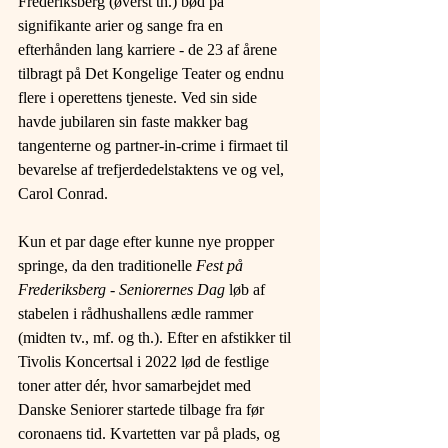
Frederiksberg (øverst th.) bød på 
signifikante arier og sange fra en 
efterhånden lang karriere - de 23 af årene 
tilbragt på Det Kongelige Teater og endnu 
flere i operettens tjeneste. Ved sin side 
havde jubilaren sin faste makker bag 
tangenterne og partner-in-crime i firmaet til 
bevarelse af trefjerdedelstaktens ve og vel, 
Carol Conrad.
Kun et par dage efter kunne nye propper 
springe, da den traditionelle 
Fest på 
Frederiksberg - Seniorernes Dag
 løb af 
stabelen i rådhushallens ædle rammer 
(midten tv., mf. og th.). Efter en afstikker til 
Tivolis Koncertsal i 2022 lød de festlige 
toner atter dér, hvor samarbejdet med 
Danske Seniorer startede tilbage fra før 
coronaens tid. Kvartetten var på plads, og 