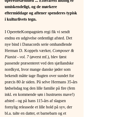
operettesæsonen ... Efterårets indtog er 
umiskendeligt, og de mørkere 
eftermiddage og aftener spenderes typisk 
i kulturlivets tegn.
I OperetteKompagniets regi fik vi sendt 
endnu en udgivelse ordentligt afsted. Det 
nye bind i Danacords serie omhandlende 
Herman D. Koppels værker, 
Composer & 
Pianist - vol. 7 
(øverst mf.), blev først 
passende præsenteret ved den sjællandske 
nordkyst, hvor mange danske jøder som 
bekendt måtte tage flugten over sundet for 
præcis 80 år siden. På selve Hermans 35-års 
fødselsdag tog den lille familie på fire (fem 
inkl. en kommende søn i hustruens mave!) 
afsted - og på hans 115-års af slagsen 
fornylig releasede et lille hold på syv, der 
bl.a. talte en datter, et barnebarn og et 