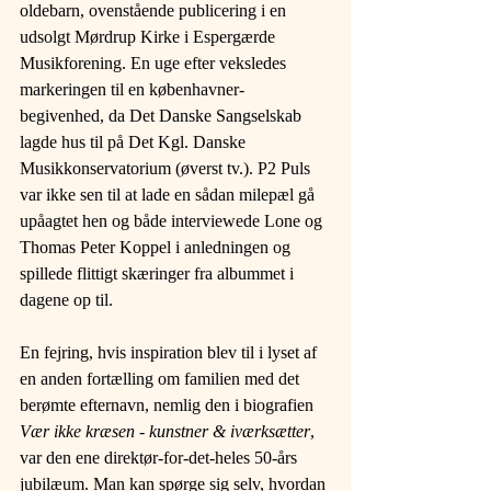
oldebarn, ovenstående publicering i en 
udsolgt Mørdrup Kirke i Espergærde 
Musikforening. En uge efter veksledes 
markeringen til en københavner-
begivenhed, da Det Danske Sangselskab 
lagde hus til på Det Kgl. Danske 
Musikkonservatorium (øverst tv.). P2 Puls 
var ikke sen til at lade en sådan milepæl gå 
upåagtet hen og både interviewede Lone og 
Thomas Peter Koppel i anledningen og 
spillede flittigt skæringer fra albummet i 
dagene op til.
En fejring, hvis inspiration blev til i lyset af 
en anden fortælling om familien med det 
berømte efternavn, nemlig den i biografien 
Vær ikke kræsen - kunstner & iværksætter
, 
var den ene direktør-for-det-heles 50-års 
jubilæum. Man kan spørge sig selv, hvordan 