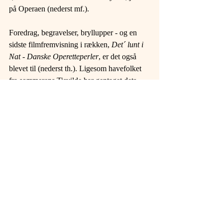
på Operaen (nederst mf.).
Foredrag, begravelser, bryllupper - og en 
sidste filmfremvisning i rækken, 
Det´ lunt i 
Nat - Danske Operetteperler
, er det også 
blevet til (nederst th.). Ligesom havefolket 
fra sommerens Tisvilde har gentaget dets 
program i musikforeninger i både Greve og 
Ballerup.
Watch out for november - det fortsætter!
(Billetstatus på 
The Brantelids
 i Metronomen d. 5.: vi 
snakker 3 resterende billetter ...
og til 
OperetteChat: Koppel møder Beck
 samme sted d. 
12.: 15 ledige pladser endnu!)