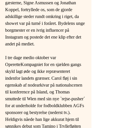
gæsterne, Signe Asmussen og Jonathan 
Koppel, fortryllede os, som de gjorde 
adskillige steder rundt omkring i riget, da 
showet var på turné i foråret. Bydelens unge 
borgmester er en ivrig influencer på 
Instagram og postede det ene klip efter det 
andet på mediet.
I tre dage medio oktober var 
OperetteKompagniet for en sjælden gangs 
skyld lagt øde og ikke repræsenteret 
indenfor landets grænser. Carol fløj i sin 
egenskab af nodearkivar på nationalscenen 
til konference på Island, og Thomas 
smuttede til Wien med sin nye `rejse-pusher´ 
for at underholde for fodboldklubben AGFs 
sponsorer og bestyrelse (nederst tv.). 
Heldigvis nåede han lige akkurat hjem til 
sønnikes debut som Tamino i Tryllefløjten 