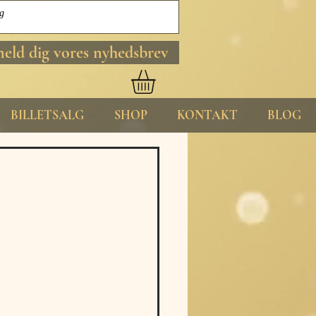
meld dig vores nyhedsbrev
BILLETSALG
SHOP
KONTAKT
BLOG