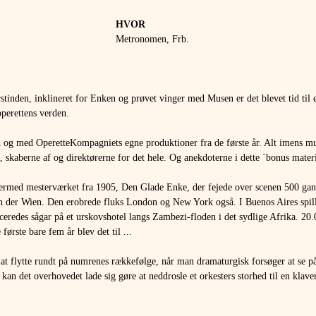
HVOR 
Metronomen, Frb.
rstinden, inklineret for Enken og prøvet vinger med Musen er det blevet tid til et
operettens verden.
d og med OperetteKompagniets egne produktioner fra de første år. Alt imens mus
skaberne af og direktørerne for det hele. Og anekdoterne i dette `bonus materia
dermed mesterværket fra 1905, Den Glade Enke, der fejede over scenen 500 gang
an der Wien. Den erobrede fluks London og New York også. I Buenos Aires spil
ceredes sågar på et urskovshotel langs Zambezi-floden i det sydlige Afrika. 20.0
 første bare fem år blev det til ...
at flytte rundt på numrenes rækkefølge, når man dramaturgisk forsøger at se på 
an det overhovedet lade sig gøre at neddrosle et orkesters storhed til en klave