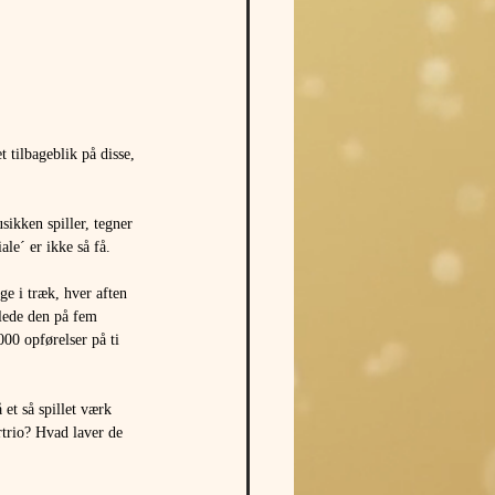
 tilbageblik på disse, 
ikken spiller, tegner 
le´ er ikke så få.
e i træk, hver aften 
lede den på fem 
00 opførelser på ti 
et så spillet værk 
rtrio? Hvad laver de 