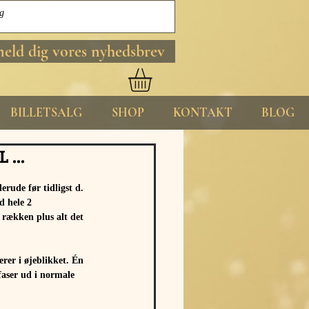
meld dig vores nyhedsbrev
BILLETSALG
SHOP
KONTAKT
BLOG
...
rude før tidligst d. 
d hele 2 
 rækken plus alt det 
rer i øjeblikket. Én 
faser ud i normale 