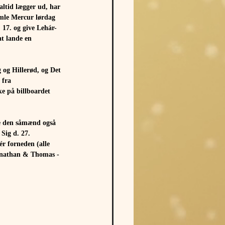
altid lægger ud, har 
amle Mercur lørdag 
 17. og give Lehár-
at lande en 
 og Hillerød, og Det
 fra 
e på billboardet 
e den såmænd også 
Sig d. 27. 
r forneden (alle 
Jonathan & Thomas - 