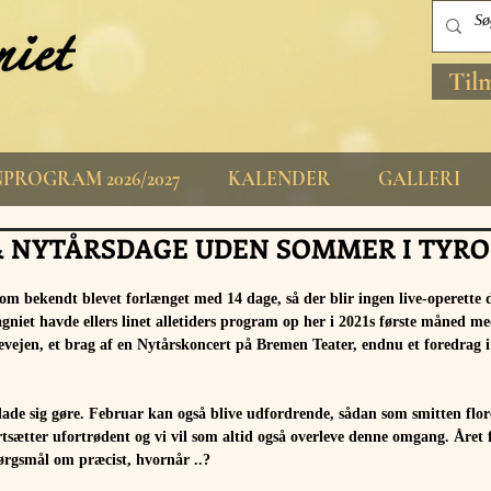
Til
PROGRAM 2026/2027
KALENDER
GALLERI
& NYTÅRSDAGE UDEN SOMMER I TYROL 
om bekendt blevet forlænget med 14 dage, så der blir ingen live-operette de
iet havde ellers linet alletiders program op her i 2021s første måned me
vejen, et brag af en Nytårskoncert på Bremen Teater, endnu et foredrag i
ade sig gøre. Februar kan også blive udfordrende, sådan som smitten flore
ortsætter ufortrødent og vi vil som altid også overleve denne omgang. Året 
spørgsmål om præcist, hvornår ..?