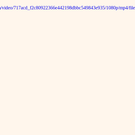
.com/video/717acd_f2c80922366e442198dbbc549843e935/1080p/mp4/fil