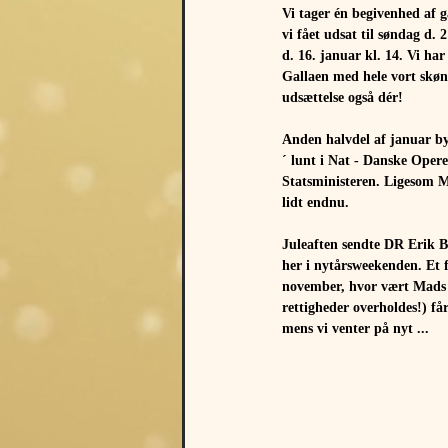
Vi tager én begivenhed af g
vi fået udsat til søndag d
d. 16. januar kl. 14. Vi ha
Gallaen med hele vort skønn
udsættelse også dér!
Anden halvdel af januar byd
´ lunt i Nat - Danske Opere
Statsministeren. Ligesom Mi
lidt endnu.
Juleaften sendte DR Erik 
her i nytårsweekenden. Et 
november, hvor vært Mads St
rettigheder overholdes!) f
mens vi venter på nyt ...