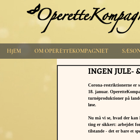
HJEM
OM OPERETTEKOMPAGNIET
SÆSON
INGEN JULE- 
Corona-restriktionerne er s
18. januar. OperetteKompagn
turnéproduktioner på lande
løse.
Nu må vi se, hvad der kan l
ting er sikkert: arbejdet f
tilstande - det er bare et 