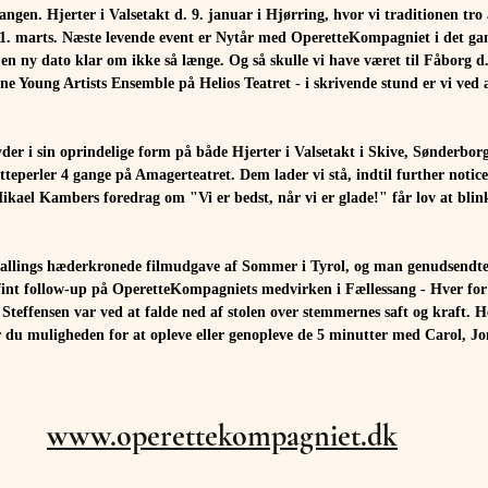
angen. Hjerter i Valsetakt d. 9. januar i Hjørring, hvor vi traditionen tro 
. 21. marts. Næste levende event er Nytår med OperetteKompagniet i det g
r en ny dato klar om ikke så længe. Og så skulle vi have været til Fåborg d.
e Young Artists Ensemble på Helios Teatret - i skrivende stund er vi ved 
er i sin oprindelige form på både Hjerter i Valsetakt i Skive, Sønderborg
tteperler 4 gange på Amagerteatret. Dem lader vi stå, indtil further notice
kael Kambers foredrag om "Vi er bedst, når vi er glade!" får lov at blink
Ballings hæderkronede filmudgave af Sommer i Tyrol, og man genudsendt
fint follow-up på OperetteKompagniets medvirken i Fællessang - Hver for 
effensen var ved at falde ned af stolen over stemmernes saft og kraft. Hé
år du muligheden for at opleve eller genopleve de 5 minutter med Carol, 
www.operettekompagniet.dk