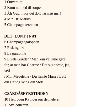
1 Ouverture
2 Kom nu med til soupér
3 Åh Gud, hvor det dog går mig nær!
4 Min Hr. Markis
5 Champagneterzetten
DET´ LUNT I NAT
6 Champagnegaloppen
7 Elsk og lev
8 La garconne
9 Livets Glæder / Man kan vel ikke gøre 
for, at man har Charme / Det skønneste, jeg 
véd
/ Min Madeleine / Du gamle Måne / Løft 
din Hat og sving din Stok
CSÁRDÁSFYRSTINDEN
1
0 Helt uden Kvinder går det hele ej!
11 Svaleduetten