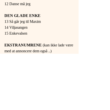
12 Danse må jeg
DEN GLADE ENKE
13 Så går jeg til Maxim
14 Viljasangen
15 Enkevalsen
EKSTRANUMRENE
 (kan ikke lade være 
med at annoncere dem også ..)
Glemmer du
Alle Sømænd er glade for Piger
www.operettekompagniet.dk/
billetsalg