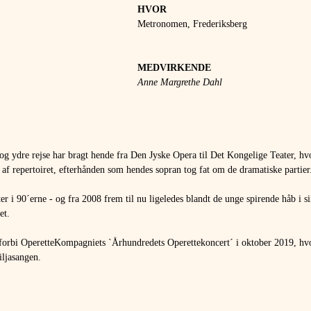
HVOR 
Metronomen, Frederiksberg
MEDVIRKENDE 
Anne Margrethe Dahl
g ydre rejse har bragt hende fra Den Jyske Opera til Det Kongelige Teater, h
l af repertoiret, efterhånden som hendes sopran tog fat om de dramatiske partier
 i 90´erne - og fra 2008 frem til nu ligeledes blandt de unge spirende håb i s
et.
forbi OperetteKompagniets `Århundredets Operettekoncert´ i oktober 2019, hv
ljasangen.