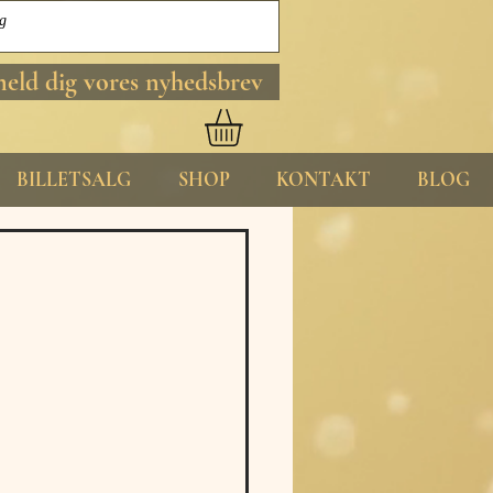
meld dig vores nyhedsbrev
BILLETSALG
SHOP
KONTAKT
BLOG