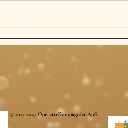
© 2015-2027 OperetteKompagniet ApS