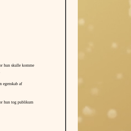
vor hun skulle komme 
.
in egenskab af 
or hun tog publikum 