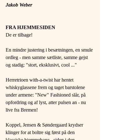
Jakob Weber
FRA HJEMMESIDEN 
De er tilbage!
En mindre justering i besætningen, en smule 
ordleg - men samme sætliste, samme gejst 
og stadig: "stort, eksklusivt, cool ..."
Herretrioen with-a-twist har hentet 
whiskyglassene frem og taget barstolene 
under armene: "New" Fashioned slår, på 
opfordring og af lyst, atter pulsen an - nu 
live fra Bremen!
Koppel, Jensen & Søndergaard krydser 
klinger for at boltre sig først på den 
klassiske hjemmebane - siden i den 