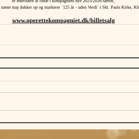
er endvidere at finde i kompagniets nye 2025/2026-sæson,
il næste maj dukker op og markerer `125 år - uden Verdi´ i Skt. Pauls Kirke, Kb
www.operettekompagniet.dk/billetsalg