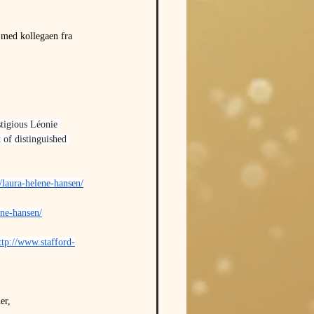
 med kollegaen fra 
tigious Léonie 
 of distinguished 
laura-helene-hansen/
ne-hansen/
ttp://www.stafford-
er,