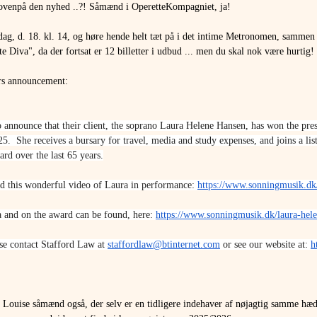
 ovenpå den nyhed ..?! Såmænd i OperetteKompagniet, ja!
ag, d. 18. kl. 14, og høre hende helt tæt på i det intime Metronomen, sammen
iva", da der fortsat er 12 billetter i udbud ... men du skal nok være hurtig!
urs announcement:
o announce that their client, the soprano Laura Helene Hansen, has won the pres
5.  She receives a bursary for travel, media and study expenses, and joins a list
rd over the last 65 years.
d this wonderful video of Laura in performance: 
https://www.sonningmusik.dk/
 and on the award can be found, here: 
https://www.sonningmusik.dk/laura-hele
se contact Stafford Law at 
staffordlaw@btinternet.com
 or see our website at: 
h
 Louise såmænd også, der selv er en tidligere indehaver af nøjagtig samme hæd