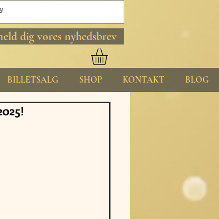
meld dig vores nyhedsbrev
BILLETSALG
SHOP
KONTAKT
BLOG
025!