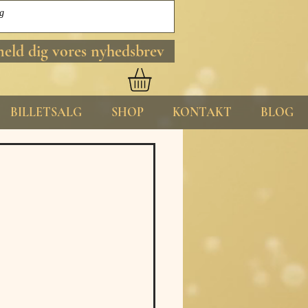
meld dig vores nyhedsbrev
BILLETSALG
SHOP
KONTAKT
BLOG