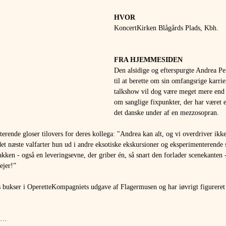
HVOR 
KoncertKirken Blågårds Plads, Kbh.
FRA HJEMMESIDEN 
Den alsidige og efterspurgte Andrea Pell
til at berette om sin omfangsrige karrier
talkshow vil dog være meget mere end d
om sanglige fixpunkter, der har været e
det danske under af en mezzosopran.
terende gloser tilovers for deres kollega: "Andrea kan alt, og vi overdriver ikke
t næste valfarter hun ud i andre eksotiske ekskursioner og eksperimenterende
pakken - også en leveringsevne, der griber én, så snart den forlader scenekanten 
ejer!”
s bukser i OperetteKompagniets udgave af Flagermusen og har iøvrigt figureret 
l …