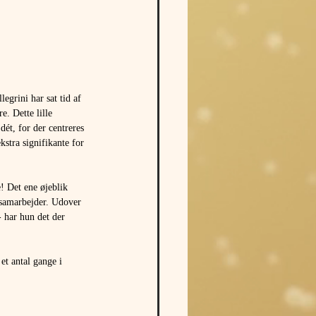
egrini har sat tid af 
e. Dette lille 
ét, for der centreres 
kstra signifikante for 
! Det ene øjeblik 
 samarbejder. Udover 
- har hun det der 
et antal gange i 