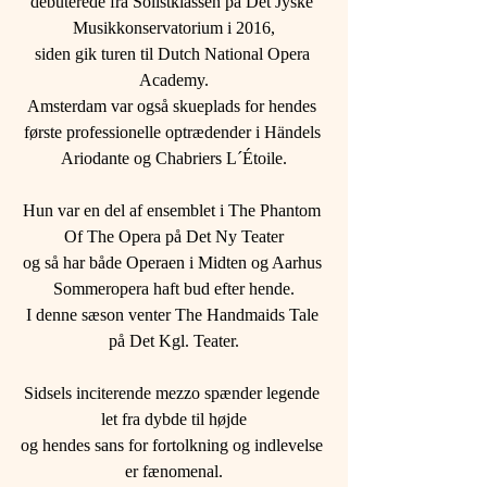
debuterede fra Solistklassen på Det Jyske 
Musikkonservatorium i 2016,
siden gik turen til Dutch National Opera 
Academy.
Amsterdam var også skueplads for hendes 
første professionelle optrædender i Händels 
Ariodante og Chabriers L´Étoile.
Hun var en del af ensemblet i The Phantom 
Of The Opera på Det Ny Teater
og så har både Operaen i Midten og Aarhus 
Sommeropera haft bud efter hende.
I denne sæson venter The Handmaids Tale 
på Det Kgl. Teater.
Sidsels inciterende mezzo spænder legende 
let fra dybde til højde
og hendes sans for fortolkning og indlevelse 
er fænomenal.