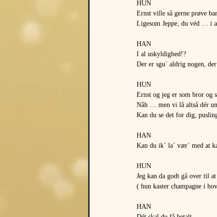
HUN
Ernst ville så gerne prøve ba
Ligesom Jeppe, du véd … i a
HAN
I al uskyldighed!?
Der er sgu´ aldrig nogen, der
HUN
Ernst og jeg er som bror og s
Nåh … men vi lå altså dér u
Kan du se det for dig, puslin
HAN
Kan du ik´ la´ vær´ med at ka
HUN
Jeg kan da godt gå over til a
( hun kaster champagne i hove
HAN
Dét skal du få betalt …