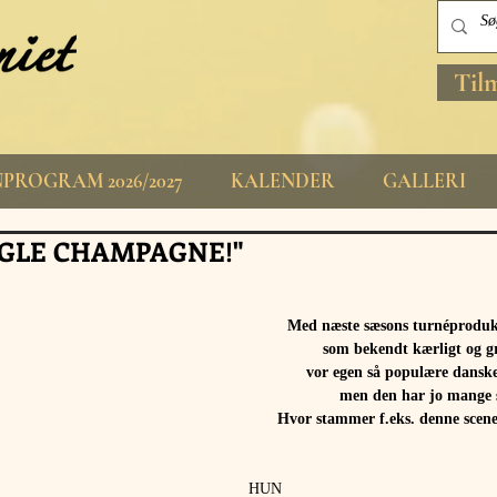
Til
PROGRAM 2026/2027
KALENDER
GALLERI
GLE CHAMPAGNE!"
Med næste sæsons turnéprodukt
som bekendt kærligt og g
vor egen så populære danske
men den har jo mange s
Hvor stammer f.eks. denne scene
HUN