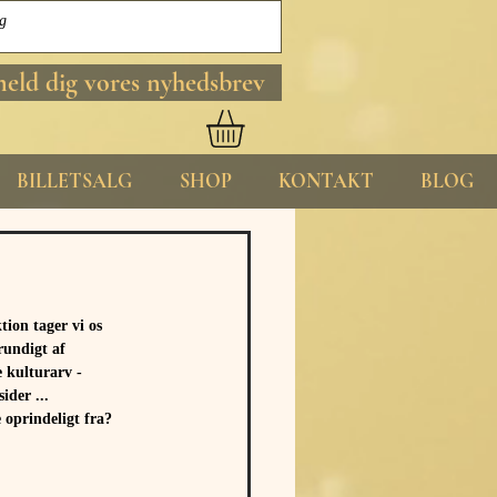
meld dig vores nyhedsbrev
BILLETSALG
SHOP
KONTAKT
BLOG
ion tager vi os
rundigt af
 kulturarv -
ider ...
 oprindeligt fra?