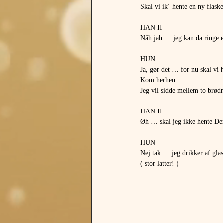
Skal vi ik´ hente en ny flaske
HAN II
Nåh jah … jeg kan da ringe e
HUN
Ja, gør det … for nu skal vi h
Kom herhen …
Jeg vil sidde mellem to brø
HAN II
Øh … skal jeg ikke hente De
HUN
Nej tak … jeg drikker af glas
( stor latter! )