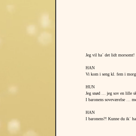
Jeg vil ha´ det lidt morsomt!
HAN
Vi kom i seng kl. fem i mor
HUN
Jeg snød … jeg sov en lille 
I baronens soveværelse … mel
HAN
I baronens?! Kunne du ik´ ha´