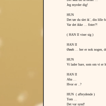
Jeg myrder dig!
HUN
Det tør du slet ik´, din lille
Var det ikke … fister?!
( HAN II viser sig )
HAN II
Øøøh … her er nok nogen, de
HUN
Vi lader bare, som om vi e
HAN II
Aha …
Hvor er ..?
HUN  ( afbrydende )
Tom …
Det var synd!