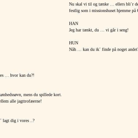
Nu skal vi til og tænke … ellers bli´r de
festlig som i missionshuset hjemme på
HAN
Jeg har tænkt, du … vi går i seng!
HUN
Nåh … kan du ik´ finde på noget andet
ges … hvor kan du?!
skønhedssøvn, mens du spillede kort.
lem alle jagttrofæerne!
 lagt dig i vores ..?