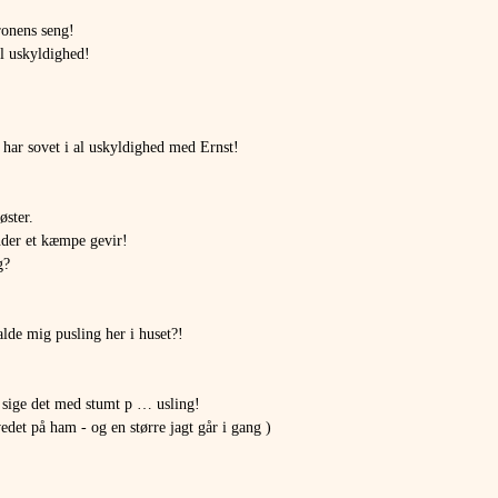
ronens seng!
l uskyldighed!
 har sovet i al uskyldighed med Ernst!
øster.
nder et kæmpe gevir!
g?
lde mig pusling her i huset?!
t sige det med stumt p … usling!
det på ham - og en større jagt går i gang )