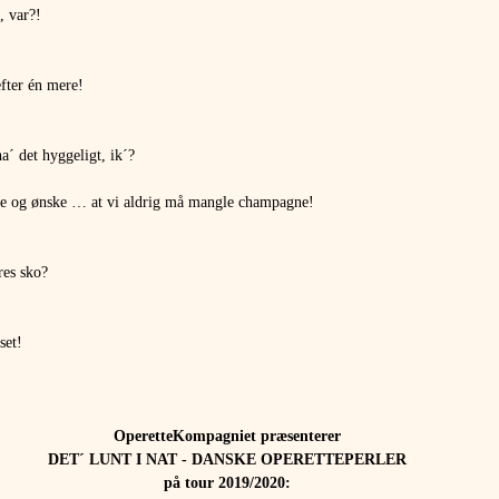
, var?!
fter én mere!
a´ det hyggeligt, ik´?
dre og ønske … at vi aldrig må mangle champagne!
res sko?
set!
OperetteKompagniet præsenterer
DET´ LUNT I NAT - DANSKE OPERETTEPERLER
på tour 2019/2020: