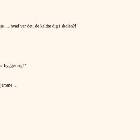
 feje … hvad var det, de kaldte dig i skolen?!
r hygger sig!?
r hjemme …