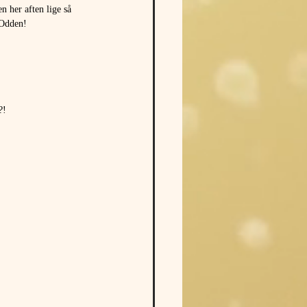
n her aften lige så 
 Odden!
?!