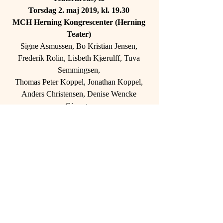
Torsdag 2. maj 2019, kl. 19.30 
MCH Herning Kongrescenter (Herning 
Teater) 
Signe Asmussen, Bo Kristian Jensen, 
Frederik Rolin, Lisbeth Kjærulff, Tuva 
Semmingsen, 
Thomas Peter Koppel, Jonathan Koppel, 
Anders Christensen, Denise Wencke 
Gjernøe, 
Battrioen under ledelse af Carol Conrad 
se mere her: 
www.operettekompagniet.dk/kalender