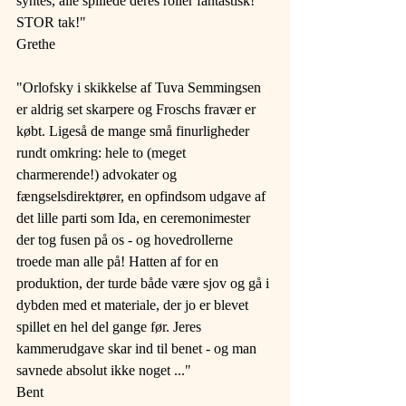
syntes, alle spillede deres roller fantastisk! 
STOR tak!" 
Grethe 
"Orlofsky i skikkelse af Tuva Semmingsen 
er aldrig set skarpere og Froschs fravær er 
købt. Ligeså de mange små finurligheder 
rundt omkring: hele to (meget 
charmerende!) advokater og 
fængselsdirektører, en opfindsom udgave af 
det lille parti som Ida, en ceremonimester 
der tog fusen på os - og hovedrollerne 
troede man alle på! Hatten af for en 
produktion, der turde både være sjov og gå i 
dybden med et materiale, der jo er blevet 
spillet en hel del gange før. Jeres 
kammerudgave skar ind til benet - og man 
savnede absolut ikke noget ..."
Bent