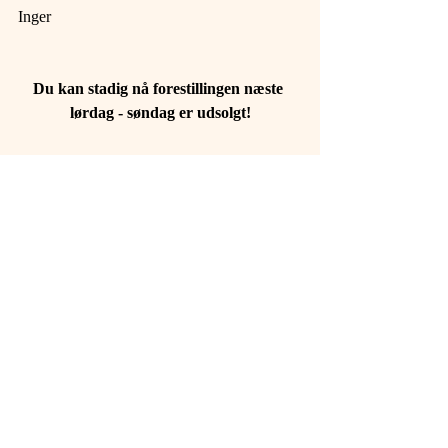
Inger
Du kan stadig nå forestillingen næste 
lørdag - søndag er udsolgt!
Lørdag d. 6. oktober
Søndag d. 7. oktober
- begge dage kl. 17.00
www.operettekompagniet.dk/billetsalg