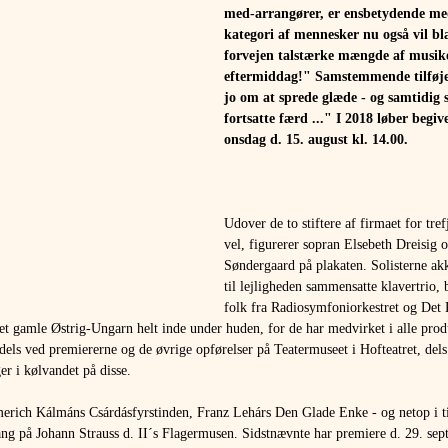
med-arrangører, er ensbetydende med
kategori af mennesker nu også vil bla
forvejen talstærke mængde af musike
eftermiddag!" Samstemmende tilføje
jo om at sprede glæde - og samtidig 
fortsatte færd ..." I 2018 løber begi
onsdag d. 15. august kl. 14.00.
Udover de to stiftere af firmaet for tre
vel, figurerer sopran Elsebeth Dreisig o
Søndergaard på plakaten. Solisterne a
til lejligheden sammensatte klavertrio,
folk fra Radiosymfoniorkestret og Det 
et gamle Østrig-Ungarn helt inde under huden, for de har medvirket i alle produ
- dels ved premiererne og de øvrige opførelser på Teatermuseet i Hofteatret, dels
r i kølvandet på disse.
erich Kálmáns Csárdásfyrstinden, Franz Lehárs Den Glade Enke - og netop i t
ang på Johann Strauss d. II´s Flagermusen. Sidstnævnte har premiere d. 29. sept