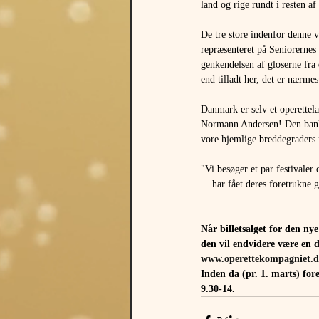
land og rige rundt i resten a
De tre store indenfor denne v
repræsenteret på Seniorernes 
genkendelsen af gloserne fra
end tilladt her, det er nærmest
Danmark er selv et operettel
Normann Andersen! Den banku
vore hjemlige breddegraders 
"Vi besøger et par festivaler
... har fået deres foretrukne
Når billetsalget for den ny
den vil endvidere være en d
www.operettekompagniet.dk
Inden da (pr. 1. marts) fore
9.30-14.