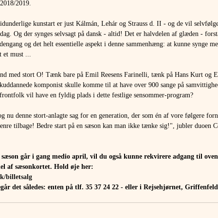
f 2018/2019. 
idunderlige kunstart er just Kálmán, Lehár og Strauss d. II - og de vil selvfølg
dag. Og der synges selvsagt på dansk - altid! Det er halvdelen af glæden - forstå
 dengang og det helt essentielle aspekt i denne sammenhæng: at kunne synge me
 et must ...
and med stort O! Tænk bare på Emil Reesens Farinelli, tænk på Hans Kurt og E
ddannede komponist skulle komme til at have over 900 sange på samvittighed
frontfolk vil have en fyldig plads i dette festlige sensommer-program?
 og nu denne stort-anlagte sag for en generation, der som én af vore følgere for
 genre tilbage! Bedre start på en sæson kan man ikke tænke sig!", jubler duoen
e sæson går i gang medio april, vil du også kunne rekvirere adgang til ove
el af sæsonkortet. Hold øje her:
/billetsalg
går det således: enten på tlf. 35 37 24 22 - eller i Rejsehjørnet, Griffenfel