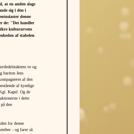
, at en anden slags 
nde sig i den i 
ntusiaster denne 
r de: "Det handler 
sikre kulturarvens 
venheden af stabelen 
fjerdedelstaktens ve og 
g bariton Jens 
kkompagneres af den 
 bestående af kyndige 
Kgl. Kapel. Og de 
ktionerne i dette 
 på den 
iden for denne 
ember - og farer så 