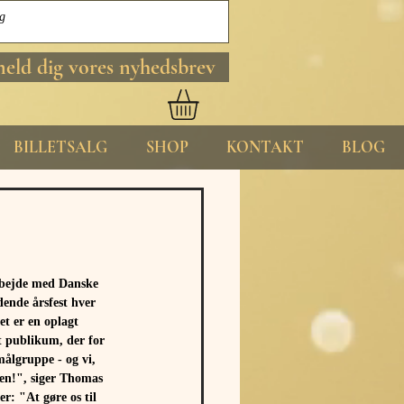
meld dig vores nyhedsbrev
BILLETSALG
SHOP
KONTAKT
BLOG
rbejde med Danske 
ende årsfest hver 
t er en oplagt 
 publikum, der for 
målgruppe - og vi, 
ken!", siger Thomas 
r: "At gøre os til 