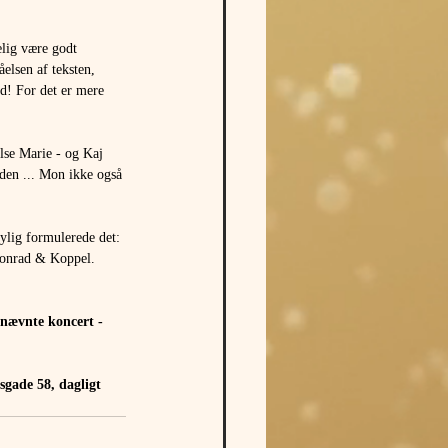
elig være godt 
elsen af teksten, 
d! For det er mere 
lse Marie - og Kaj 
en ... Mon ikke også 
nylig formulerede det: 
 Conrad & Koppel.
nnævnte koncert - 
dsgade 58, dagligt 