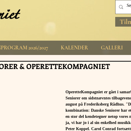
Til
PROGRAM 2026/2027
KALENDER
GALLERI
ORER & OPERETTEKOMPAGNIET
OperetteKompagniet er gået i sama
Seniorer om sidstnævntes tilbagevend
august på Frederiksberg Rådhus. "De
kombination: Danske Seniorer har et
en stor del kendetegner netop vores 
ja, vi har jo i al sin enkelhed musik
Peter Koppel. Carol Conrad fortsætte