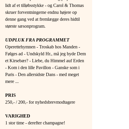
lidt af et tilløbsstykke - og Carol & Thomas 
skruer forventningerne endnu højere op 
denne gang ved at fremlægge deres hidtil 
største sæsonprogram.
UDPLUK FRA PROGRAMMET
Operettehymnen - Troskab hos Manden - 
Følges ad - Undskyld Hr., må jeg byde Dem 
et Kirsebær? - Liebe, du Himmel auf Erden 
- Kom i den lille Pavillon - Ganske som i 
Paris - Den allersidste Dans - med meget 
mere ...
PRIS
250,- / 200,- for nyhedsbrevmodtagere
VARIGHED
1 stor time - derefter champagne!