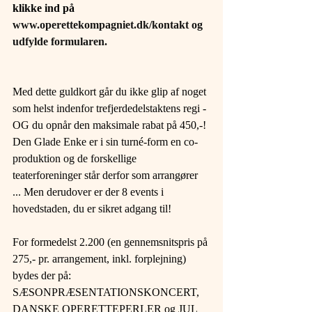
klikke ind på 
www.operettekompagniet.dk/kontakt
 og 
udfylde formularen.
Med dette guldkort går du ikke glip af noget 
som helst indenfor trefjerdedelstaktens regi - 
OG du opnår den maksimale rabat på 450,-! 
Den Glade Enke er i sin turné-form en co-
produktion og de forskellige 
teaterforeninger står derfor som arrangører 
... Men derudover er der 8 events i 
hovedstaden, du er sikret adgang til!
For formedelst 2.200 (en gennemsnitspris på 
275,- pr. arrangement, inkl. forplejning) 
bydes der på: 
SÆSONPRÆSENTATIONSKONCERT, 
DANSKE OPERETTEPERLER og JUL 