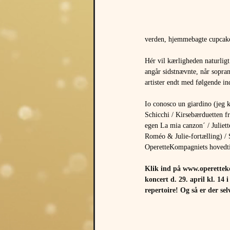
verden, hjemmebagte cupcakes 
Hér vil kærligheden naturligt
angår sidstnævnte, når sopran
artister endt med følgende i
Io conosco un giardino (jeg k
Schicchi / Kirsebærduetten f
egen La mia canzon´ / Juliet
Roméo & Julie-fortælling) / 
OperetteKompagniets hovedti
Klik ind på 
www.operettek
koncert d. 29. april kl. 1
repertoire! Og så er der s