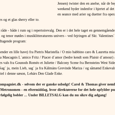
Jensen) twister den en anelse, når de be
weekend byder indenfor i hjertet af de
en seance med arier og duetter fra oper
og et glas sherry eller to.
 råde - både i rum og i repertoirevalg. Den er i det hele taget en gennemgåend
 og tenor mødes i musiklitteraturens univers - ved fejringen af Skt. Valentines´ 
ndtagende program:
ender en lille have) fra Pietris Maristella / O mio babbino caro & Lauretta mia
ra Mascagnis L´amico Fritz / Piacer d´amor (bedre kendt som Plaisir d´amour)
tes vals fra Gounods Roméo et Juliette / Balcony Scene fra Bernsteins West Sid
Sag´ ja, mein Lieb, sag´ ja fra Kálmáns Grevinde Mariza / og såmænd Enkevals
tel i denne sæson, Lehárs Den Glade Enke.
ompagniet.dk
 - selvom der er ganske udsolgt! Carol & Thomas giver neml
4 i Metronomen - en eftermiddag, hvor direktørerne for det hele opfylder 
elvfølgelig bobler ... Under BILLETSALG kan du nu sikre dig adgang!