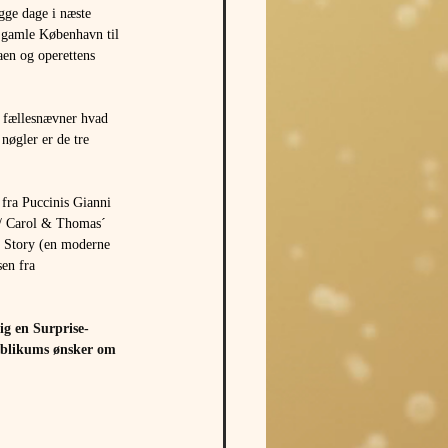
gge dage i næste 
t gamle København til 
aen og operettens 
e fællesnævner hvad 
nøgler er de tre 
 fra Puccinis Gianni 
 / Carol & Thomas´ 
e Story (en moderne 
en fra 
ig en Surprise-
publikums ønsker om 