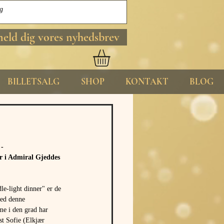
meld dig vores nyhedsbrev
BILLETSALG
SHOP
KONTAKT
BLOG
- 
r i Admiral Gjeddes 
e-light dinner" er de 
med denne 
me i den grad har 
st Sofie (Elkjær 