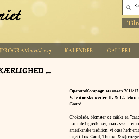
Til
PROGRAM 2026/2027
KALENDER
GALLERI
KÆRLIGHED ...
OperetteKompagniets sæson 2016/17 
Valentineskoncerter 11. & 12. februa
Gaard.
Chokolade, blomster og måske en "candl
normale ingredienser, man associerer 
amerikanske tradition, vi også herhjem
taget til os. Carol, Thomas & stjernegæ