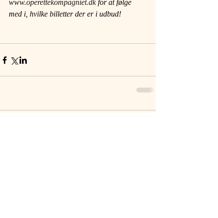
www.operettekompagniet.dk
 for at følge 
med i, hvilke billetter der er i udbud!
Kommentarer
Skriv en kommentar...
©
2015-2027
OperetteKompagniet ApS