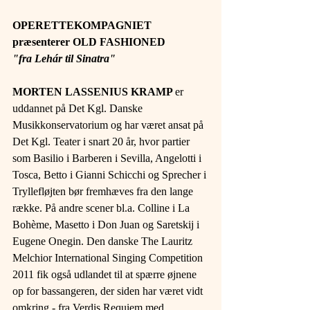
OPERETTEKOMPAGNIET 
præsenterer OLD FASHIONED
"fra Lehár til Sinatra"
MORTEN LASSENIUS KRAMP 
er 
uddannet på Det Kgl. Danske 
Musikkonservatorium og har været ansat på 
Det Kgl. Teater i snart 20 år, hvor partier 
som Basilio i Barberen i Sevilla, Angelotti i 
Tosca, Betto i Gianni Schicchi og Sprecher i 
Tryllefløjten bør fremhæves fra den lange 
række. På andre scener bl.a. Colline i La 
Bohème, Masetto i Don Juan og Saretskij i 
Eugene Onegin. Den danske The Lauritz 
Melchior International Singing Competition 
2011 fik også udlandet til at spærre øjnene 
op for bassangeren, der siden har været vidt 
omkring - fra Verdis Requiem med 