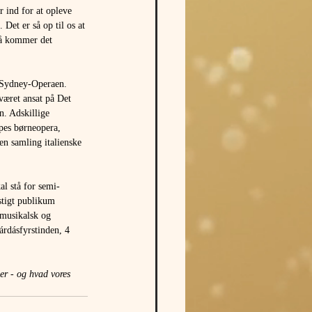
r ind for at opleve 
Det er så op til os at 
så kommer det 
 Sydney-Operaen. 
æret ansat på Det 
n. Adskillige 
apes børneopera, 
en samling italienske 
l stå for semi-
stigt publikum 
 musikalsk og 
árdásfyrstinden, 4 
ler - og hvad vores 