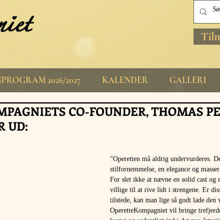
Til
PROGRAM 2026/2027
KALENDER
GALLERI
PAGNIETS CO-FOUNDER, THOMAS P
R UD:
"Operetten må aldrig undervurderes. De
stilfornemmelse, en elegance og masser 
For slet ikke at nævne en solid cast og 
villige til at rive lidt i strengene. Er di
tilstede, kan man lige så godt lade den 
OperetteKompagniet vil bringe trefjerde