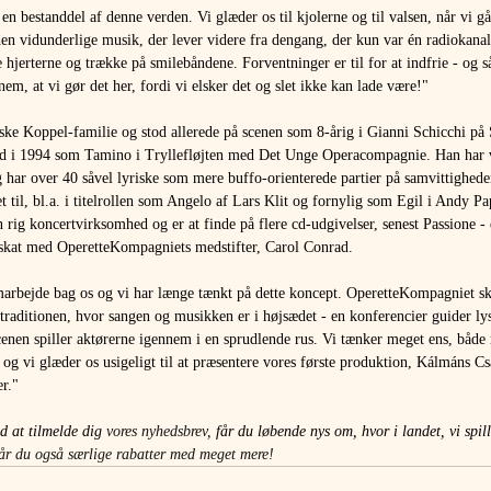
en bestanddel af denne verden. Vi glæder os til kjolerne og til valsen, når vi gå
den vidunderlige musik, der lever videre fra dengang, der kun var én radiokanal. 
 hjerterne og trække på smilebåndene. Forventninger er til for at indfrie - og 
nnem, at vi gør det her, fordi vi elsker det og slet ikke kan lade være!" 
ke Koppel-familie og stod allerede på scenen som 8-årig i Gianni Schicchi på
ted i 1994 som Tamino i Tryllefløjten med Det Unge Operacompagnie. Han har v
og har over 40 såvel lyriske som mere buffo-orienterede partier på samvittighede
et til, bl.a. i titelrollen som Angelo af Lars Klit og fornylig som Egil i Andy P
rig koncertvirksomhed og er at finde på flere cd-udgivelser, senest Passione - 
ngskat med OperetteKompagniets medstifter, Carol Conrad. 
amarbejde bag os og vi har længe tænkt på dette koncept. OperetteKompagniet ska
n-traditionen, hvor sangen og musikken er i højsædet - en konferencier guider ly
cenen spiller aktørerne igennem i en sprudlende rus. Vi tænker meget ens, både
- og vi glæder os usigeligt til at præsentere vores første produktion, Kálmáns Cs
r." 
d at tilmelde dig
 vores nyhedsbrev,
 får du løbende nys om, hvor i landet, vi spil
år du også særlige rabatter med meget mere!