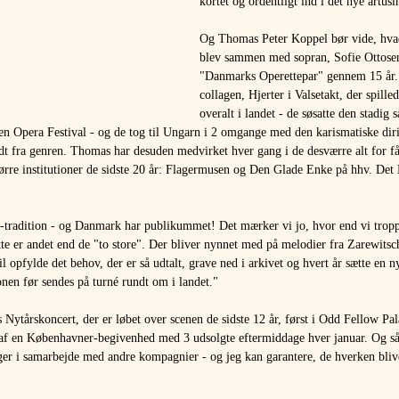
kortet og ordentligt ind i det nye årtusi
Og Thomas Peter Koppel bør vide, hva
blev sammen med sopran, Sofie Ottose
"Danmarks Operettepar" gennem 15 år. 
collagen, Hjerter i Valsetakt, der spille
overalt i landet - de søsatte den stadig 
 Opera Festival - og de tog til Ungarn i 2 omgange med den karismatiske dir
dt fra genren. Thomas har desuden medvirket hver gang i de desværre alt for få
tørre institutioner de sidste 20 år: Flagermusen og Den Glade Enke på hhv. Det 
-tradition - og Danmark har publikummet! Det mærker vi jo, hvor end vi tropp
te er andet end de "to store". Der bliver nynnet med på melodier fra Zarewitsc
opfylde det behov, der er så udtalt, grave ned i arkivet og hvert år sætte en ny
nen før sendes på turné rundt om i landet." 
 Nytårskoncert, der er løbet over scenen de sidste 12 år, først i Odd Fellow Pal
dt af en Københavner-begivenhed med 3 udsolgte eftermiddage hver januar. Og så
ger i samarbejde med andre kompagnier - og jeg kan garantere, de hverken bliver