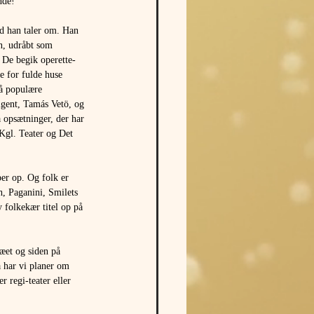
nde!" 
d han taler om. Han 
n, udråbt som 
De begik operette-
de for fulde huse 
så populære 
igent, Tamás Vetö, og 
 opsætninger, der har 
Kgl. Teater og Det 
er op. Og folk er 
h, Paganini, Smilets 
 folkekær titel op på 
æet og siden på 
 har vi planer om 
 regi-teater eller 