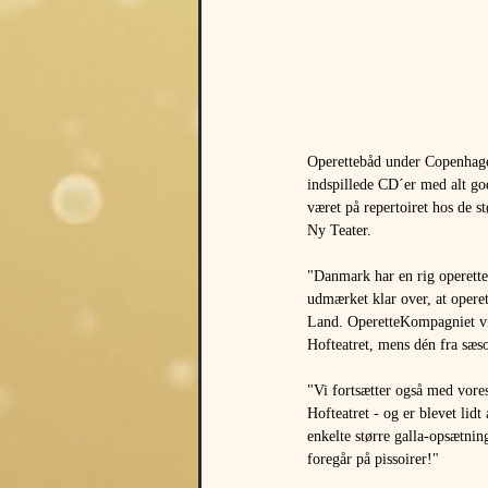
Operettebåd under Copenhagen
indspillede CD´er med alt go
været på repertoiret hos de s
Ny Teater. 
"Danmark har en rig operette
udmærket klar over, at operet
Land. OperetteKompagniet vil 
Hofteatret, mens dén fra sæso
"Vi fortsætter også med vores
Hofteatret - og er blevet li
enkelte større galla-opsætnin
foregår på pissoirer!" 