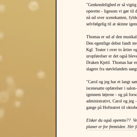
"Genkendelighed er så vigtig 
operette - ligesom vi gør til 
nå ud over scenekanten, fylde
selvfølgelig til at skinne ige
Thomas er ud af den musikals
Den egentlige debut fandt s
Kgl. Teater i over to årtier 
uropførelser er det også blev
Draken Kjetil. Thomas har en 
slagere fra støvlelandets sa
"Carol og jeg har et langt s
iscenesatte opførelser i salo
igennem løjerne - og på fors
administrativt, Carol og jeg 
gange på Hofteatret til oktobe
Elsker du også operette??  Ve
planer er for fremtiden. 
Hér f