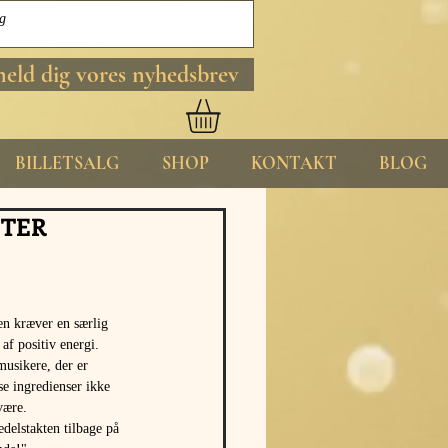
meld dig vores nyhedsbrev
BILLETSALG
SHOP
KONTAKT
BLOG
ETER
n kræver en særlig 
af positiv energi. 
musikere, der er 
sse ingredienser ikke 
være. 
delstakten tilbage på 