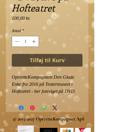
Hofteatret
Pris
100,00 kr.
Antal
*
Tilføj til Kurv
OperetteKompagniets Den Glade
Enke fra 2016 på Teatermuseet i
Hofteatret - her foreviget på DVD.
©
2015-2027
OperetteKompagniet ApS