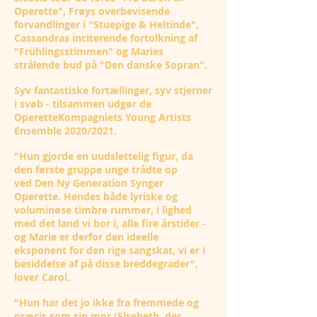
Operette", Frøys overbevisende
forvandlinger i "Stuepige & Heltinde",
Cassandras inciterende fortolkning af
"Frühlingsstimmen" og Maries
strålende bud på "Den danske Sopran".
Syv fantastiske fortællinger, syv stjerner
i svøb - tilsammen udgør de
OperetteKompagniets Young Artists
Ensemble 2020/2021.
"Hun gjorde en uudslettelig figur, da
den første gruppe unge trådte op
ved Den Ny Generation Synger
Operette. Hendes både lyriske og
voluminøse timbre rummer, i lighed
med det land vi bor i, alle fire årstider -
og Marie er derfor den ideelle
eksponent for den rige sangskat, vi er i
besiddelse af på disse breddegrader",
lover Carol.
"Hun har det jo ikke fra fremmede og
præcis som sin mor (Elsebeth, der