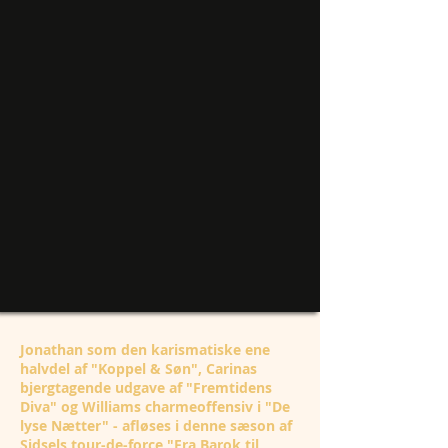
J
onathan som den karismatiske ene
halvdel af "Koppel & Søn", Carinas
bjergtagende udgave af "Fremtidens
Diva" og Williams charmeoffensiv i "De
lyse Nætter" - afløses i denne sæson af
Sidsels tour-de-force "Fra Barok til