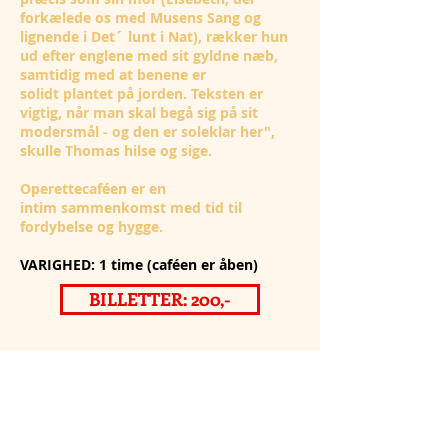
forkælede os med Musens Sang og
lignende i Det´ lunt i Nat), rækker hun
ud efter englene med sit gyldne næb,
samtidig med at benene er
solidt plantet på jorden. Teksten er
vigtig, når man skal begå sig på sit
modersmål - og den er soleklar her",
skulle Thomas hilse og sige.
Operettecaféen er en
intim sammenkomst med tid til
fordybelse og hygge.
VARIGHED: 1 time (caféen er åben)
BILLETTER: 200,-
MEDVIRKENDE