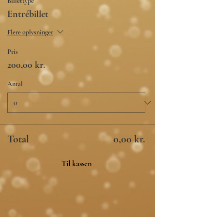
Billettype
Entrébillet
Flere oplysninger
Pris
200,00 kr.
Antal
Total
0,00 kr.
Til kassen