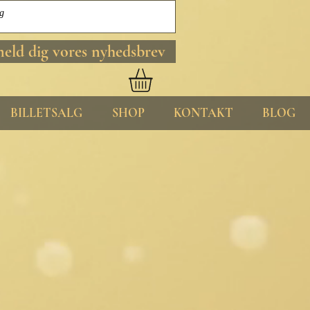
meld dig vores nyhedsbrev
BILLETSALG
SHOP
KONTAKT
BLOG