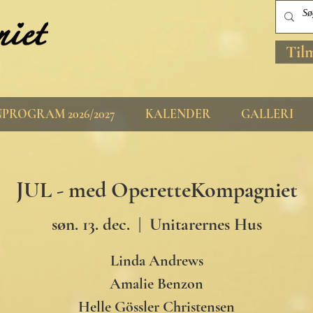
Til
PROGRAM 2026/2027
KALENDER
GALLERI
JUL - med OperetteKompagniet
søn. 13. dec.
  |  
Unitarernes Hus
Linda Andrews
Amalie Benzon
Helle Gössler Christensen