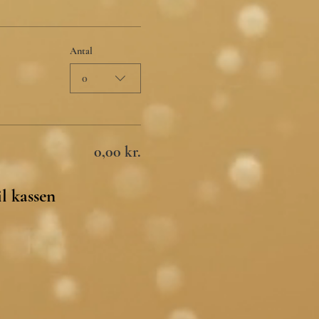
Antal
0
0,00 kr.
l kassen