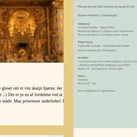
 gloser om et vist skarpt hjørne, der
 ;-) Det er jo en af fordelene ved at
n måde: Man prioriterer anderledes! Jeg
til Rådhuspladsens bladkiosker ved