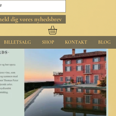
meld dig vores nyhedsbrev
BILLETSALG
SHOP
KONTAKT
BLOG