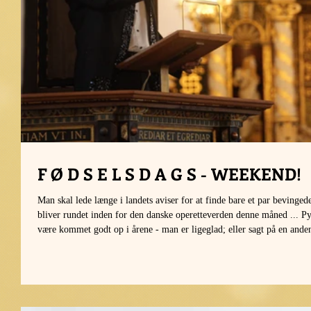
F Ø D S E L S D A G S - WEEKEND!
Man skal lede længe i landets aviser for at finde bare et par bevingede
bliver rundet inden for den danske operetteverden denne måned ... Pyt
være kommet godt op i årene - man er ligeglad; eller sagt på en ande
har f.eks. ikke samlet på anmeldelser siden dengang, man valfartede 
midnatstide og smurte hænderne ind i tryksværte i ive