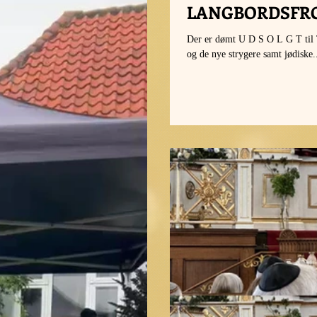
LANGBORDSFR
Der er dømt U D S O L G T til Thomas´ 60-års fejring i Metronomen næste søndag, når sønnike, maestraen
og de nye strygere samt jødiske.