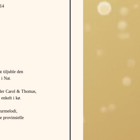
 14
t tiljuble den 
 i Nat.
æller Carol & Thomas, 
enkelt i kø.
turmelodi, 
 provinsielle 