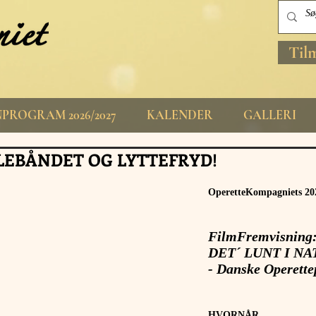
Til
PROGRAM 2026/2027
KALENDER
GALLERI
LEBÅNDET OG LYTTEFRYD!
OperetteKompagniets 20
FilmFremvisning
DET´ LUNT I NA
- Danske Operette
HVORNÅR 