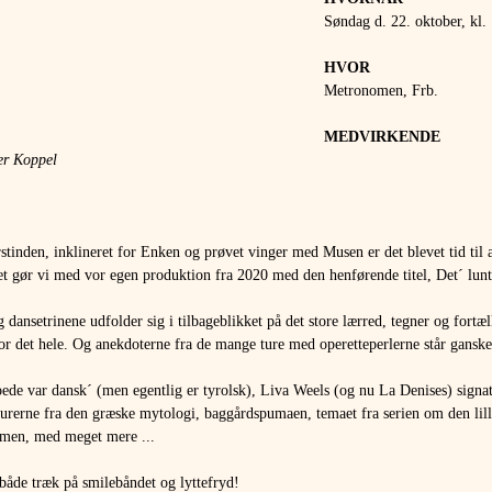
Søndag d. 22. oktober, kl.
HVOR 
Metronomen, Frb.
MEDVIRKENDE 
er Koppel
rstinden, inklineret for Enken og prøvet vinger med Musen er det blevet tid til a
t gør vi med vor egen produktion fra 2020 med den henførende titel, Det´ lunt
 dansetrinene udfolder sig i tilbageblikket på det store lærred, tegner og fort
or det hele. Og anekdoterne fra de mange ture med operetteperlerne står ganske 
oede var dansk´ (men egentlig er tyrolsk), Liva Weels (og nu La Denises) signa
rerne fra den græske mytologi, baggårdspumaen, temaet fra serien om den lille
ammen, med meget mere ...
 både træk på smilebåndet og lyttefryd!