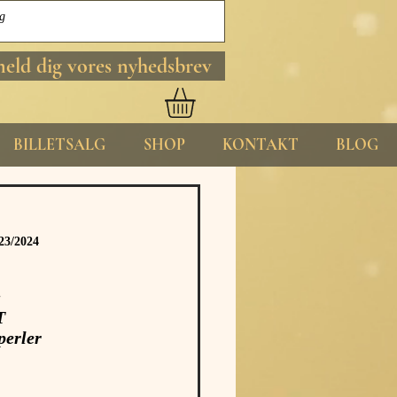
meld dig vores nyhedsbrev
BILLETSALG
SHOP
KONTAKT
BLOG
23/2024
:
T
perler