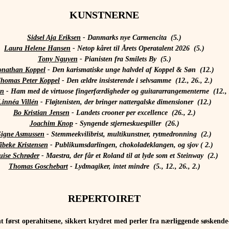
KUNSTNERNE
Sidsel Aja Eriksen
 - Danmarks nye Carmencita  (5.)
Laura Helene Hansen
 - Netop kåret til Årets Operatalent 2026  (5.)
Tony Nguyen
 - Pianisten fra Smilets By  (5.)
onathan Koppel
 - Den karismatiske unge halvdel af Koppel & Søn  (12.)
homas Peter Koppel
 - Den ældre insisterende i selvsamme  (12., 26., 2.)
in
 - Ham med de virtuose fingerfærdigheder og guitararrangementerne  (12., 
Linnéa Villén
 - Fløjtenisten, der bringer nattergalske dimensioner  (12.)
Bo Kristian Jensen
 - Landets crooner per excellence  (26., 2.)
Joachim Knop
 - Syngende stjerneskuespiller  (26.)
Signe Asmussen
 - Stemmeekvilibrist, multikunstner, rytmedronning  (2.)
ibeke Kristensen
 - Publikumsdarlingen, chokoladeklangen, og sjov ( 2.)
uise Schrøder
 - Maestra, der får et Roland til at lyde som et Steinway  (2.)
Thomas Goschebart
 - Lydmagiker, intet mindre  (5., 12., 26., 2.)
REPERTOIRET
t først operahitsene, sikkert krydret med perler fra nærliggende søskende