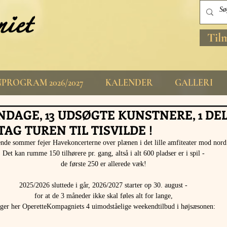
Til
PROGRAM 2026/2027
KALENDER
GALLERI
NDAGE, 13 UDSØGTE KUNSTNERE, 1 DE
AG TUREN TIL TISVILDE !
nde sommer fejer Havekoncerterne over plænen i det lille amfiteater mod nord
Det kan rumme 150 tilhørere pr. gang, altså i alt 600 pladser er i spil -
de første 250 er allerede væk!
2025/2026 sluttede i går, 2026/2027 starter op 30. august -
for at de 3 måneder ikke skal føles alt for lange,
lger her OperetteKompagniets 4 uimodståelige weekendtilbud i højsæsonen: