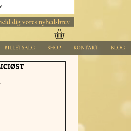
meld dig vores nyhedsbrev
BILLETSALG
SHOP
KONTAKT
BLOG
LICIØST
.