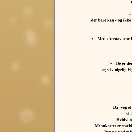
der bare kan - og ikke
Med efternavnene B
De er de
og selvfølgelig E
Da `vejret
så 
Hvidvine
Menukortet er spække