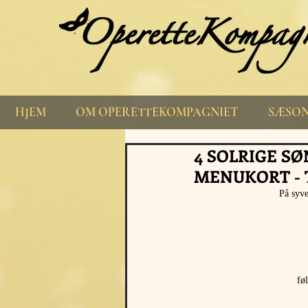
HJEM
OM OPERETTEKOMPAGNIET
SÆSON
4 SOLRIGE SØ
MENUKORT - T
På syve
fø