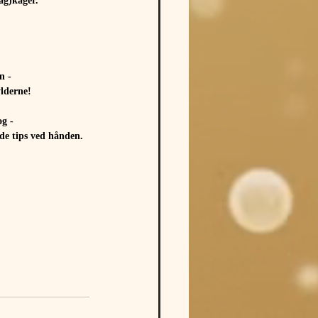
ag)kager.
n -
ylderne!
og -
ode tips ved hånden.