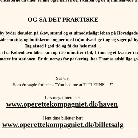
ncerterne udvides, så alle også kan få del i kaffen og de hjemmelavede (l
OG SÅ DET PRAKTISKE
e by byder desuden på skov, strand og et uimodståeligt leben på Hovedgade
 side om side, og butikkerne bugner med (u)undværlige ting og sager på h
Tag afsted i god tid og få det hele med ...
en fra København løber kun op i 50 minutter i bil, 1 time og et kvarter i t
 meter fra stationen. Er du nervøs for parkering, har Thomas adskillige g
Ses vi?!
Som én sagde forleden: "You had me at TITLERNE ...!"
Læs meget mere her:
www.operettekompagniet.dk/haven
Hent dine billetter her:
www.operettekompagniet.dk/billetsalg