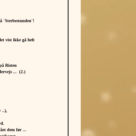
å `Sterbestunden´!  
 vist ikke gå helt 
på Risten
rvejs ...  (2.)
..),
rd.
ået dem før ...