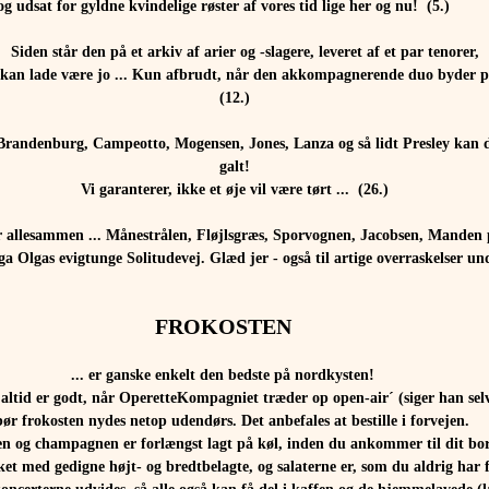
og udsat for gyldne kvindelige røster af vores tid lige her og nu!  (5.)
Siden står den på et arkiv af arier og -slagere, leveret af et par tenorer,
 kan lade være jo ... Kun afbrudt, når den akkompagnerende duo byder p
(12.)
randenburg, Campeotto, Mogensen, Jones, Lanza og så lidt Presley kan det
galt!
Vi garanterer, ikke et øje vil være tørt ...  (26.)
r allesammen ... Månestrålen, Fløjlsgræs, Sporvognen, Jacobsen, Manden 
lga Olgas evigtunge Solitudevej. Glæd jer - også til artige overraskelser unde
FROKOSTEN
... er ganske enkelt den bedste på nordkysten!
 altid er godt, når OperetteKompagniet træder op open-air´ (siger han selv 
bør frokosten nydes netop udendørs. Det anbefales at bestille i forvejen.
n og champagnen er forlængst lagt på køl, inden du ankommer til dit bo
t med gedigne højt- og bredtbelagte, og salaterne er, som du aldrig har f