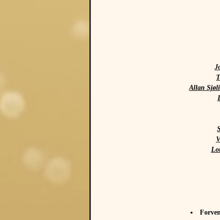
J
T
Allan Sjøl
V
Lo
Forven