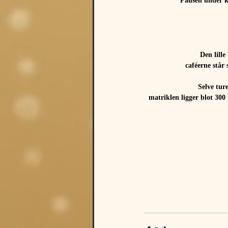
Pausen under ko
Den lill
caféerne står
Selve tur
matriklen ligger blot 300