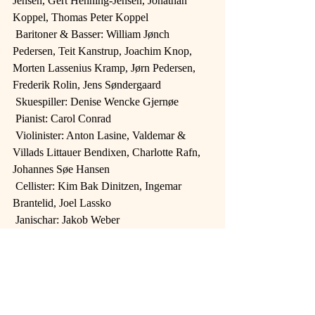
Jensen, Gert Henning-Jensen, Jonathan 
Koppel, Thomas Peter Koppel
 Baritoner & Basser: William Jønch 
Pedersen, Teit Kanstrup, Joachim Knop, 
Morten Lassenius Kramp, Jørn Pedersen, 
Frederik Rolin, Jens Søndergaard
 Skuespiller: Denise Wencke Gjernøe
 Pianist: Carol Conrad
 Violinister: Anton Lasine, Valdemar & 
Villads Littauer Bendixen, Charlotte Rafn, 
Johannes Søe Hansen
 Cellister: Kim Bak Dinitzen, Ingemar 
Brantelid, Joel Lassko
 Janischar: Jakob Weber
 Backstage: Christian Boye Boeskov, 
Henriette Brøndsholm, Christian Conrad 
Brydenfelt, Sebastian Eskildsen, Thomas 
Goschebart, Bodil & Louise Rejnholdt, 
Carsten Skjerk, Sussie Vig + scenemestre & 