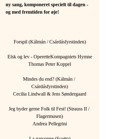
ny sang, komponeret specielt til dagen - 
og med fremtiden for øje!
Forspil (Kálmán / Csárdásfyrstinden)
Elsk og lev - OperetteKompagniets Hymne
Thomas Peter Koppel
Mindes du end? (Kálmán / 
Csárdásfyrstinden)
Cecilia Lindwall & Jens Søndergaard
Jeg byder gerne Folk til Fest! (Strauss II / 
Flagermusen)
Andrea Pellegrini
La garconne (Scotto)