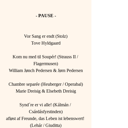
- PAUSE -
Vor Sang er endt (Stolz)
Tove Hyldgaard
Kom nu med til Soupér! (Strauss II / 
Flagermusen)
William Jønch Pedersen & Jørn Pedersen
Chambre separée (Heuberger / Operabal)
Marie Dreisig & Elsebeth Dreisig
Synd´re er vi alle! (Kálmán / 
Csárdásfyrstinden)
afløst af Freunde, das Leben ist lebenswert! 
(Lehár / Giuditta)