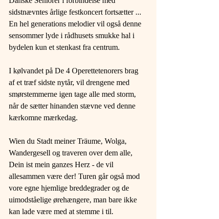
Danske Seniorer i forbindelse med 
sidstnævntes årlige festkoncert fortsætter ... 
En hel generations melodier vil også denne 
sensommer lyde i rådhusets smukke hal i 
bydelen kun et stenkast fra centrum. 
​I kølvandet på De 4 Operettetenorers brag 
af et træf sidste nytår, vil drengene med 
smørstemmerne igen tage alle med storm, 
når de sætter hinanden stævne ved denne 
kærkomne mærkedag.​ 
Wien du Stadt meiner Träume, Wolga, 
Wandergesell og traveren over dem alle, 
Dein ist mein ganzes Herz - de vil 
allesammen være der! Turen går også mod 
vore egne hjemlige breddegrader og de 
uimodståelige ørehængere, man bare ikke 
kan lade være med at stemme i til. 