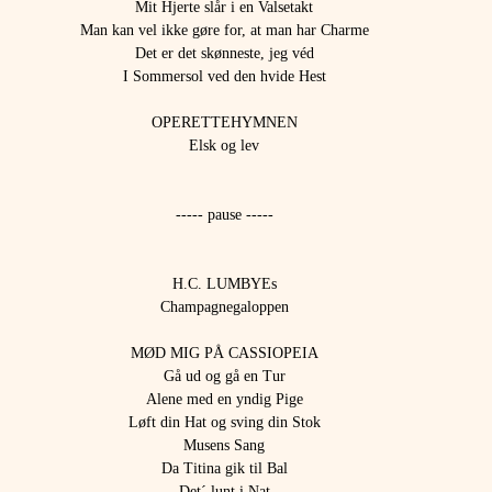
Mit Hjerte slår i en Valsetakt
Man kan vel ikke gøre for, at man har Charme
Det er det skønneste, jeg véd
I Sommersol ved den hvide Hest
OPERETTEHYMNEN
Elsk og lev
----- pause -----
H.C. LUMBYEs
Champagnegaloppen
MØD MIG PÅ CASSIOPEIA
Gå ud og gå en Tur
Alene med en yndig Pige
Løft din Hat og sving din Stok
Musens Sang
Da Titina gik til Bal
Det´ lunt i Nat