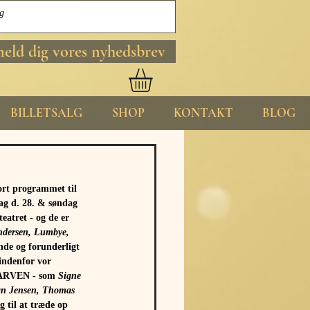
meld dig vores nyhedsbrev
BILLETSALG
SHOP
KONTAKT
BLOG
rt programmet til 
d. 28. & søndag 
eatret - og de er 
dersen, Lumbye, 
nde og forunderligt 
indenfor vor 
ARVEN - som 
Signe 
ian Jensen, Thomas 
g til at træde op 