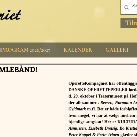
Til
PROGRAM 2026/2027
KALENDER
GALLERI
AMLEBÅND!
OperetteKompagniet har offentliggjo
DANSKE OPERETTEPERLER lørdag 
d. 29. oktober i Teatermuseet på Hoft
der allesammen: 
Reesen, Normann An
Gyldmark
 m.fl. Det er både forbløffe
hvor meget, vi har at vælge imellem 
hjemlige sangskat! Her er KULTUR
Asmussen, Elsebeth Dreisig, Bo Krist
Peter Koppel & Perle-Trioen
 glæder si