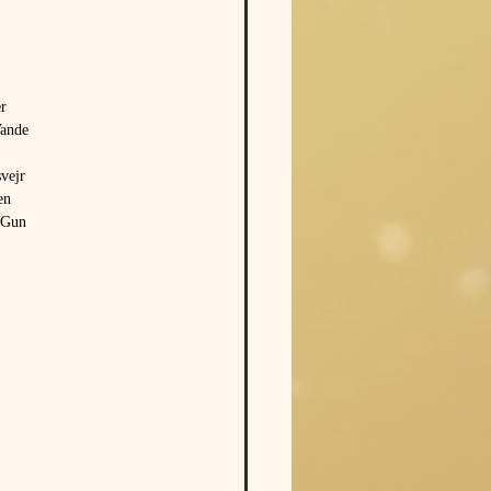
r
Vande
vejr
en
 Gun