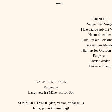
med:
FARINELLI
 Sangen har Vinge
I Læ bag de sølvblå 
Hvem du end er
Lille Frøken Solskins
Troskab hos Mand
High up for Old Ben
Følges ad
Livets Glæder
Der er en Sang
GADEPRINSESSEN
Vuggevise
Langt vest fra Måne, øst for Sol
SOMMER I TYROL (dén, vi tror, er dansk ..)
Ja, ja, ja, nu kommer jeg!