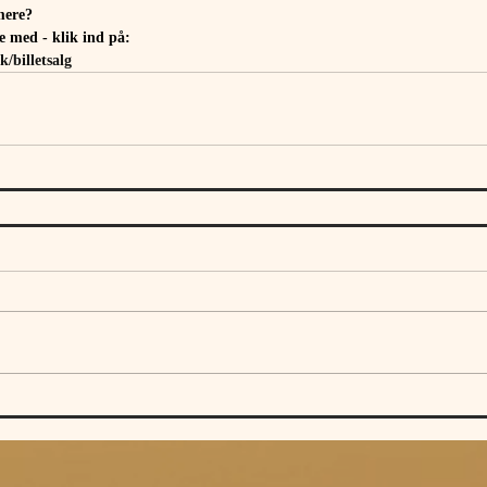
mere? 
 med - klik ind på:
/billetsalg