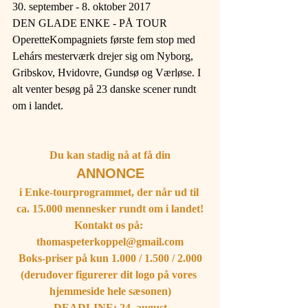
30. september - 8. oktober 2017
DEN GLADE ENKE - PÅ TOUR
OperetteKompagniets første fem stop med 
Lehárs mesterværk drejer sig om Nyborg, 
Gribskov, Hvidovre, Gundsø og Værløse. I 
alt venter besøg på 23 danske scener rundt 
om i landet.
Du kan stadig nå at få din
ANNONCE
i Enke-tourprogrammet, der når ud til 
ca. 15.000 mennesker rundt om i landet!
Kontakt os på: 
thomaspeterkoppel@gmail.com
Boks-priser på kun 1.000 / 1.500 / 2.000
(derudover figurerer dit logo på vores 
hjemmeside hele sæsonen)
DEADLINE: 24. august