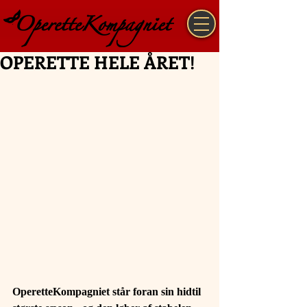
OPERETTE HELE ÅRET!
OperetteKompagniet står foran sin hidtil 