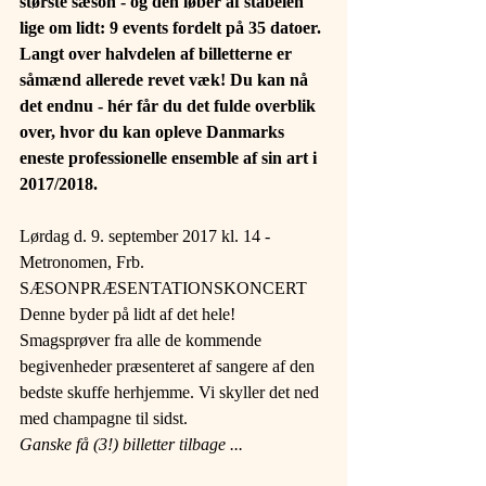
største sæson - og den løber af stabelen 
lige om lidt: 9 events fordelt på 35 datoer. 
Langt over halvdelen af billetterne er 
såmænd allerede revet væk! Du kan nå 
det endnu - hér får du det fulde overblik 
over, hvor du kan opleve Danmarks 
eneste professionelle ensemble af sin art i 
2017/2018.
Lørdag d. 9. september 2017 kl. 14 - 
Metronomen, Frb.
SÆSONPRÆSENTATIONSKONCERT
Denne byder på lidt af det hele! 
Smagsprøver fra alle de kommende 
begivenheder præsenteret af sangere af den 
bedste skuffe herhjemme. Vi skyller det ned 
med champagne til sidst.
Ganske få (3!) billetter tilbage ...