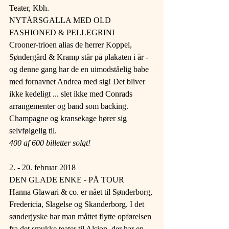
Teater, Kbh.
NYTÅRSGALLA MED OLD 
FASHIONED & PELLEGRINI
Crooner-trioen alias de herrer Koppel, 
Søndergård & Kramp står på plakaten i år - 
og denne gang har de en uimodståelig babe 
med fornavnet Andrea med sig! Det bliver 
ikke kedeligt ... slet ikke med Conrads 
arrangementer og band som backing. 
Champagne og kransekage hører sig 
selvfølgelig til.
400 af 600 billetter solgt!
2. - 20. februar 2018
DEN GLADE ENKE - PÅ TOUR
Hanna Glawari & co. er nået til Sønderborg, 
Fredericia, Slagelse og Skanderborg. I det 
sønderjyske har man måttet flytte opførelsen 
fra det smukke teater til Alsion, der har en 