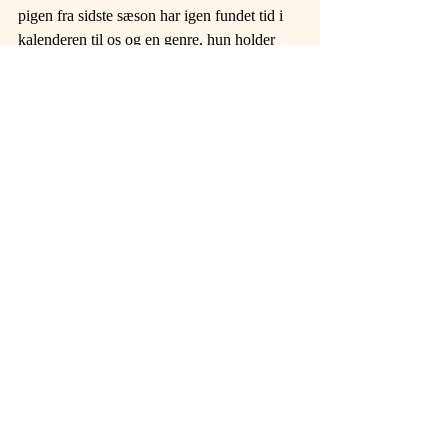
pigen fra sidste sæson har igen fundet tid i 
kalenderen til os og en genre, hun holder 
meget af!
Få billetter tilbage ...
Lørdag d. 26. maj 2018 kl. 14 - 
Metronomen, Frb.
DEN NY GENERATION SYNGER 
OPERETTE
Husker I Marie, Carina og Josefin? Samt 
Jonathan og Anders (billedet)? Husker I den 
fuldstændig magiske stemning? Vi gentager 
succesen og har nu fundet et nyt kuld 
talenter - og de unge elsker simpelthen at 
synge operette! Husker I også champagnen 
og flødebollerne? Ja, I gør! ;-)
Ganske få (16) billetter tilbage ...