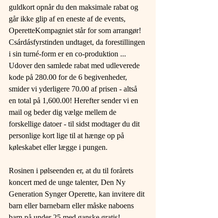
guldkort opnår du den maksimale rabat og 
går ikke glip af en eneste af de events, 
OperetteKompagniet står for som arrangør! 
Csárdásfyrstinden undtaget, da forestillingen 
i sin turné-form er en co-produktion ... 
Udover den samlede rabat med udleverede 
kode på 280.00 for de 6 begivenheder, 
smider vi yderligere 70.00 af prisen - altså 
en total på 1,600.00! Herefter sender vi en 
mail og beder dig vælge mellem de 
forskellige datoer - til sidst modtager du dit 
personlige kort lige til at hænge op på 
køleskabet eller lægge i pungen.
Rosinen i pølseenden er, at du til forårets 
koncert med de unge talenter, Den Ny 
Generation Synger Operette, kan invitere dit 
barn eller barnebarn eller måske naboens 
barn på under 25 med ganske gratis!