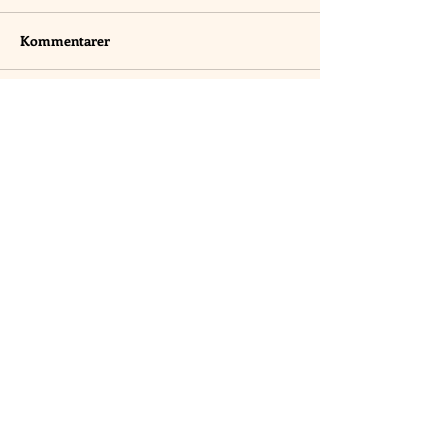
Kommentarer
Skriv en kommentar...
©
2015-2027
OperetteKompagniet ApS