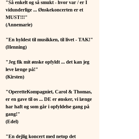
"Så enkelt og så smukt - hvor var / er I 
vidunderlige ... Ønskekoncerten er et 
MUST!!!"
(Annemarie)
"En hyldest til musikken, til livet - TAK!"
(Henning)
"Jeg fik mit ønske opfyldt ... det kan jeg 
leve længe på!"
(Kirsten)
"OperetteKompagniet, Carol & Thomas, 
er en gave til os ... DE er ønsker, vi længe 
har haft og som går i opfyldelse gang på 
gang!"
(Edel)
"En dejlig koncert med netop det 