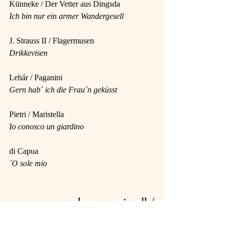
Künneke / Der Vetter aus Dingsda
Ich bin nur ein armer Wandergesell
J. Strauss II / Flagermusen
Drikkevisen
Lehár / Paganini
Gern hab´ ich die Frau´n geküsst
Pietri / Maristella
Io conosco un giardino
di Capua
´O sole mio
www.operettekompagniet.dk/
billetsalg